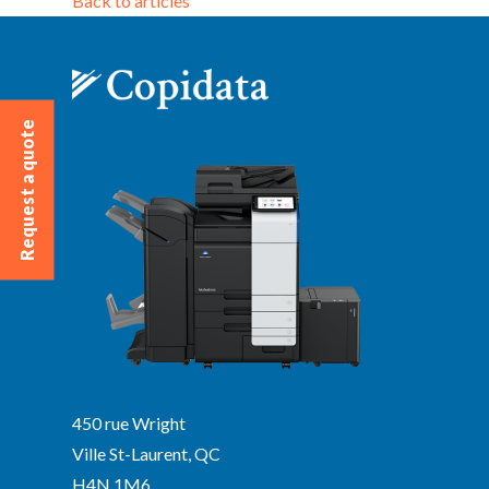
Back to articles
Request a quote
450 rue Wright
Ville St-Laurent, QC
H4N 1M6