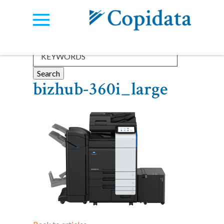
Categories:
View all
bizhub-360i_large