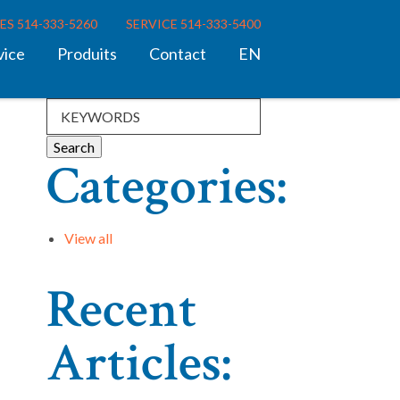
ES 514-333-5260
SERVICE 514-333-5400
vice
Produits
Contact
EN
Categories:
View all
Recent
Articles: