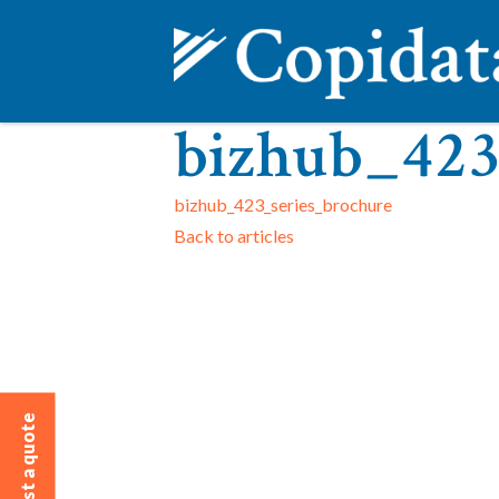
bizhub_423
bizhub_423_series_brochure
Back to articles
Request a quote