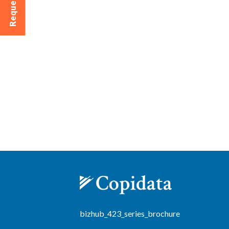
bizhub_423_series_brochure