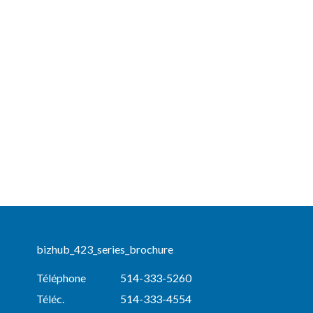
bizhub_423_series_brochure
Téléphone
514-333-5260
Téléc.
514-333-4554