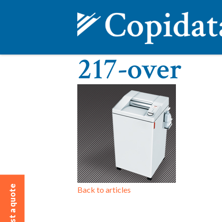
217-over
Request a quote
Back to articles