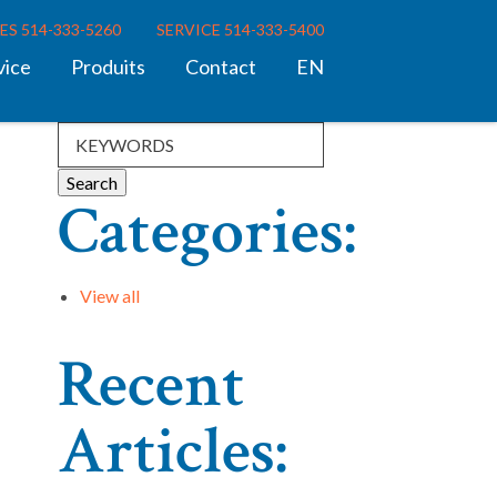
ES 514-333-5260
SERVICE 514-333-5400
vice
Produits
Contact
EN
Categories:
View all
Recent
Articles: