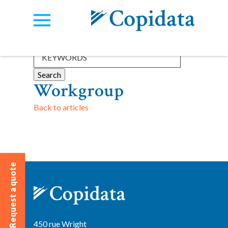
Categories:
View all
Workgroup
Back to articles
Request a quote
450 rue Wright